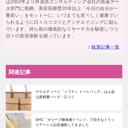
は2002年より外資系コンサルティング会社の医薬デー
タ部門に勤務。美容医療歴20年以上「今日の自分が一
番若い」をモットーに、いつまでも若々しく健康でい
られるように日々コツコツとアンチエイジングに励ん
でいます。持ち前の徹底的なリサーチ力を駆使しつつ
日々の美容体験を綴っています。
執筆記事一覧
関連記事
ゲラルディーニ「ソフティ トートバッグ」は上品
な超軽量バッグ：口コミ
DHC「オリーブ畑体感イベント」で巨大なトリッ
クアートと記念撮影してきました