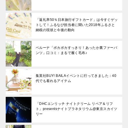
「返礼率50％日本旅行ギフトカード」は今すぐゲッ
トして！ふるなび担当者に聞いた2018年ふるさと
納税の現状と今後の動向
ベルーナ「ポカポカすっきり！あったか裏ファーパ
ンツ」口コミ：まるで履く毛布♪
集英社BUY! BAILAイベントに行ってきました：40
代でも着れるアイテム
「DHCエンリッチ ナイトクリーム リペア＆リフ
ト」presentsナイトプラネタリウム@東京スカイツ
リー