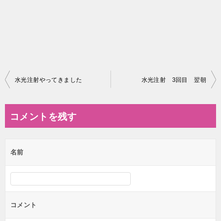
投
水光注射やってきました
水光注射 3回目 翌朝
稿
ナ
コメントを残す
ビ
ゲ
名前
ー
シ
ョ
ン
コメント