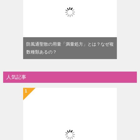
防風通聖散の用量「満量処方」とは？なぜ複
数種類あるの？
人気記事