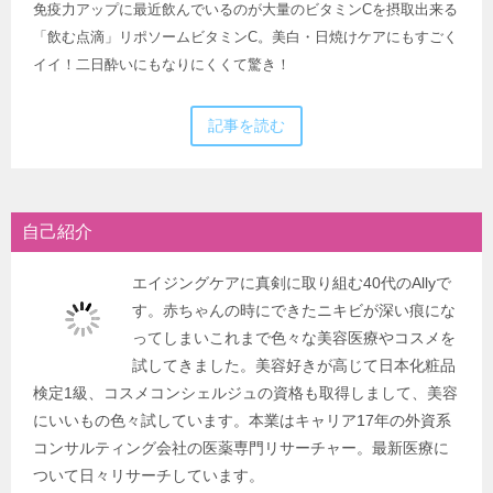
免疫力アップに最近飲んでいるのが大量のビタミンCを摂取出来る
「飲む点滴」リポソームビタミンC。美白・日焼けケアにもすごく
イイ！二日酔いにもなりにくくて驚き！
記事を読む
自己紹介
エイジングケアに真剣に取り組む40代のAllyで
す。赤ちゃんの時にできたニキビが深い痕にな
ってしまいこれまで色々な美容医療やコスメを
試してきました。美容好きが高じて日本化粧品
検定1級、コスメコンシェルジュの資格も取得しまして、美容
にいいもの色々試しています。本業はキャリア17年の外資系
コンサルティング会社の医薬専門リサーチャー。最新医療に
ついて日々リサーチしています。