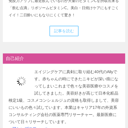
免疫力アップに最近飲んでいるのが大量のビタミンCを摂取出来る
「飲む点滴」リポソームビタミンC。美白・日焼けケアにもすごく
イイ！二日酔いにもなりにくくて驚き！
記事を読む
自己紹介
エイジングケアに真剣に取り組む40代のAllyで
す。赤ちゃんの時にできたニキビが深い痕にな
ってしまいこれまで色々な美容医療やコスメを
試してきました。美容好きが高じて日本化粧品
検定1級、コスメコンシェルジュの資格も取得しまして、美容
にいいもの色々試しています。本業はキャリア17年の外資系
コンサルティング会社の医薬専門リサーチャー。最新医療に
ついて日々リサーチしています。