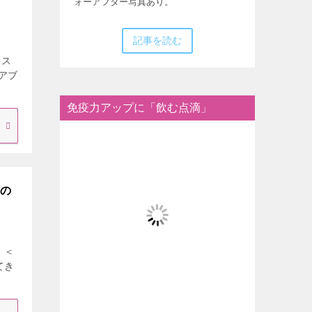
ォーアフター写真あり。
記事を読む
クス
アブ
免疫力アップに「飲む点滴」
りの
 ＜
てき