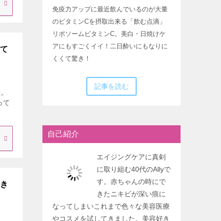
免疫力アップに最近飲んでいるのが大量
のビタミンCを摂取出来る「飲む点滴」
リポソームビタミンC。美白・日焼けケ
アにもすごくイイ！二日酔いにもなりに
って
くくて驚き！
記事を読む
た。
って
自己紹介
エイジングケアに真剣
に取り組む40代のAllyで
す。赤ちゃんの時にで
てき
きたニキビが深い痕に
なってしまいこれまで色々な美容医療
やコスメを試してきました。美容好き