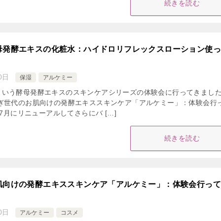
続きを読む
母発酵エキスの化粧水：ハイドロリフレックスローション使
0日
保湿
アルケミー
という酵母発酵エキスのスキンケアシリーズの体験会に行ってきまし
らぎ世代のお肌向けの発酵エキススキンケア「アルケミー」：体験会行
年7月にリニューアルしてさらにバ […]
続きを読む
肌向けの発酵エキススキンケア「アルケミー」：体験会行っ
0日
アルケミー
コスメ