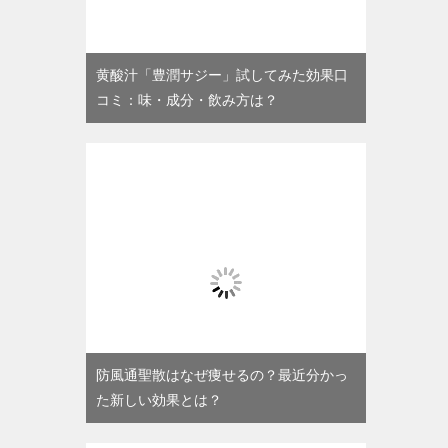
黄酸汁「豊潤サジー」試してみた効果口
コミ：味・成分・飲み方は？
防風通聖散はなぜ痩せるの？最近分かっ
た新しい効果とは？