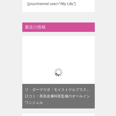
[yourchannel user="Ally Lilly"]
最近の投稿
リ・ダーマラボ「モイストゲルプラス」
口コミ：美容皮膚科医監修のオールイン
ワンジェル