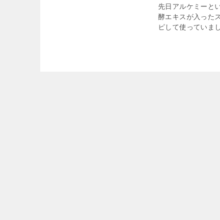
先日アルケミーと
酵エキスが入った
ピして使っていまし