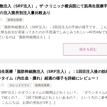
胞注入（SRF注入）」ザ･クリニック横浜院にて肌再生医療
との注入箇所別注入量比較あり
日
肌再生医療
「脂肪幹細胞注入（SRF注入）」2回目注入の手術の様子です。 こ
映る自分が若返ってきたのが不思議でしみじみうれしい♪40代Allyで
ているのは「脂肪幹細胞注入 […]
続きを読む
再生医療「脂肪幹細胞注入（SRF注入）」：1回目注入後の効
ンタイム（内出血・腫れ）経過の様子を詳細にレビュー！
1日
スレッドリフト
肌再生医療
SRF注入）のダウンタイムの期間はどれくらい？」 「ダウンタイム
で続くの？」 「1回で効果はどれくらいあるの？」 という方のご参
 こんにちは、お肌の劣化が1年 […]