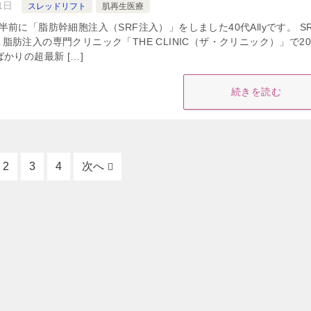
1日
スレッドリフト
肌再生医療
前に「脂肪幹細胞注入（SRF注入）」をしました40代Allyです。 S
肪注入の専門クリニック「THE CLINIC（ザ・クリニック）」で20
かりの超最新 […]
続きを読む
2
3
4
次へ