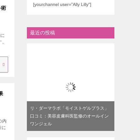
[yourchannel user="Ally Lilly"]
手術
最近の投稿
んに
す。
果
リ・ダーマラボ「モイストゲルプラス」
口コミ：美容皮膚科医監修のオールイン
の内
ワンジェル
考に