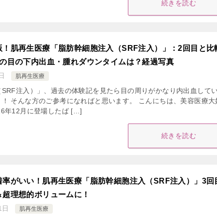
続きを読む
版！肌再生医療「脂肪幹細胞注入（SRF注入）」：2回目と比
後の目の下内出血・腫れダウンタイムは？経過写真
日
肌再生医療
（SRF注入）」、過去の体験記を見たら目の周りがかなり内出血して
！ そんな方のご参考になればと思います。 こんにちは、美容医療大
016年12月に登場したば […]
続きを読む
着率がいい！肌再生医療「脂肪幹細胞注入（SRF注入）」3回
＆超理想的ボリュームに！
1日
肌再生医療