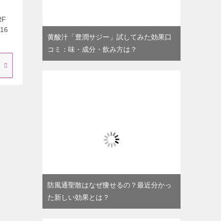
RF
16
黄酸汁「豊潤サジー」試してみた効果口
コミ：味・成分・飲み方は？
防風通聖散はなぜ痩せるの？最近分かっ
た新しい効果とは？