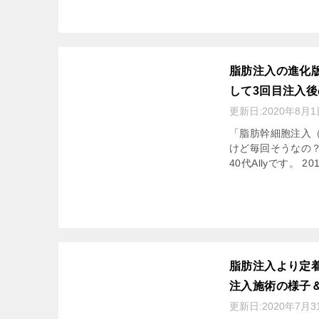
脂肪注入の進化
して3回目注入
更新日:
2020年8月1
「脂肪幹細胞注入
けど毎回そうなの？
40代Allyです。 2
脂肪注入より定
注入施術の様子
更新日:
2020年7月3