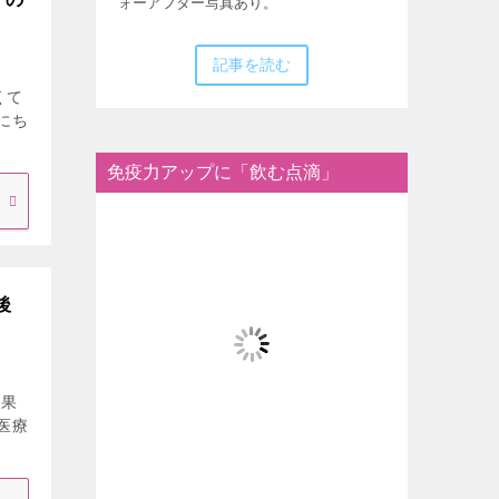
ォーアフター写真あり。
記事を読む
くて
にち
免疫力アップに「飲む点滴」
後
効果
医療