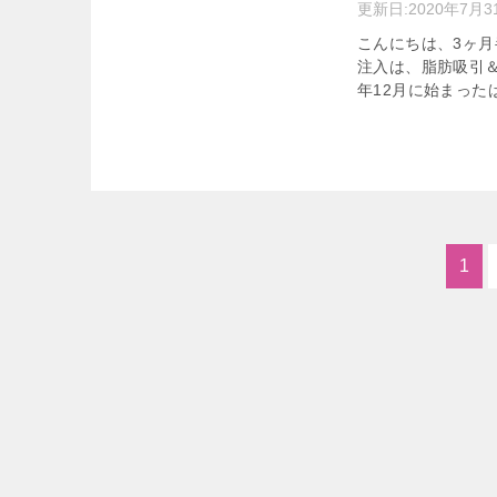
更新日:
2020年7月3
こんにちは、3ヶ月半
注入は、脂肪吸引＆脂
年12月に始まったば
1