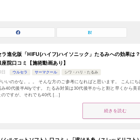
ラ進化版「HIFU(ハイフ)ハイソニック」たるみへの効果は
銀座院口コミ【施術動画あり】
0日
ウルセラ
サーマクール
シワ・ハリ・たるみ
いいのかな。。。 そんな方のご参考になればと思います。 こんにち
み40代後半Allyです。 たるみ対策は30代後半からと割と早くから美
のですが、それでも40代 […]
続きを読む
グ（シルエットソフト）口コミ：「溶ける糸（スレッドリフト