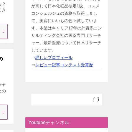
ら？
が高じて日本化粧品検定1級、コスメ
てき
コンシェルジュの資格も取得しまし
て、美容にいいもの色々試していま
す。本業はキャリア17年の外資系コン
サルティング会社の医薬専門リサーチ
ャー。最新医療について日々リサーチ
しています。
⇒
詳しいプロフィール
の
⇒
レビュー記事コンテスト受賞歴
様子
たの
Youtubeチャンネル