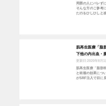
周囲の人にバレず
そんな方のご参考
たのをひしひしと感じる
肌再生医療「脂
下他の内出血・
更新日:
2020年8月1
肌再生医療「脂肪幹
と術後の効果につ
がSRF注入で目に見