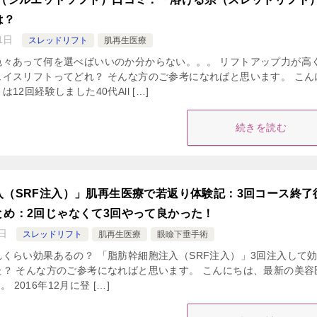
は？
1日
スレッドリフト
肌再生医療
色々あって何を選べばいいのか分からない。。。 リフトアップ力が高
イスリフトってどれ？ そんな方のご参考になればと思います。 こん
12回経験しました40代All […]
続きを読む
入（SRF注入）」肌再生医療で若返り体験記：3回コース終了
とめ：2回じゃなくて3回やって良かった！
日
スレッドリフト
肌再生医療
眼瞼下垂手術
くらい効果あるの？ 「脂肪幹細胞注入（SRF注入）」3回注入して
？ そんな方のご参考になればと思います。 こんにちは、最新の美容
。 2016年12月に登 […]