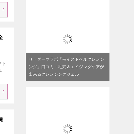
全
リ・ダーマラボ「モイストゲルクレンジ
フト
ング」口コミ：毛穴＆エイジングケアが
血・
出来るクレンジングジェル
院