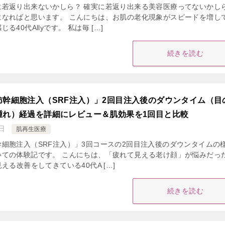
に若返り出来ないかしら？ 確実に若返り出来る美容医療ってないかし
になればと思います。 こんにちは、お肌の老化現象がスピードを増し
40代Allyです。 私は毎 […]
続きを読む
肪幹細胞注入（SRF注入）」2回目注入後のダウンタイム（目
腫れ）経過を詳細にレビュー＆肌効果を1回目と比較
日
肌再生医療
細胞注入（SRF注入）」3回コースの2回目注入後のダウンタイムの
いての体験記です。 こんにちは、「疲れて見える老け顔」が悩みだっ
える改善をしてきている40代A […]
続きを読む