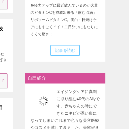
免疫力アップに最近飲んでいるのが大量
のビタミンCを摂取出来る「飲む点滴」
リポソームビタミンC。美白・日焼けケ
アにもすごくイイ！二日酔いにもなりに
較
くくて驚き！
記事を読む
いた
好き
自己紹介
エイジングケアに真剣
に取り組む40代のAllyで
す。赤ちゃんの時にで
目
きたニキビが深い痕に
なってしまいこれまで色々な美容医療
やコスメを試してきました。美容好き