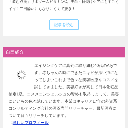
「飲む点滴」リポソームビタミンC。美白・日焼けケアにもすごく
イイ！二日酔いにもなりにくくて驚き！
記事を読む
自己紹介
エイジングケアに真剣に取り組む40代のAllyで
す。赤ちゃんの時にできたニキビが深い痕にな
ってしまいこれまで色々な美容医療やコスメを
試してきました。美容好きが高じて日本化粧品
検定1級、コスメコンシェルジュの資格も取得しまして、美容
にいいもの色々試しています。本業はキャリア17年の外資系
コンサルティング会社の医薬専門リサーチャー。最新医療に
ついて日々リサーチしています。
⇒
詳しいプロフィール