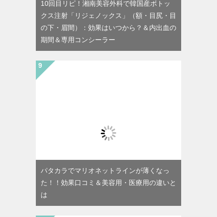
10回目リピ！湘南美容外科で韓国産ボトッ
クス注射「リジェノックス」（額・目尻・目
の下・眉間）：効果はいつから？＆内出血の
期間＆専用コンシーラー
パタカラでマリオネットラインが薄くなっ
た！！効果口コミ＆美容用・医療用の違いと
は