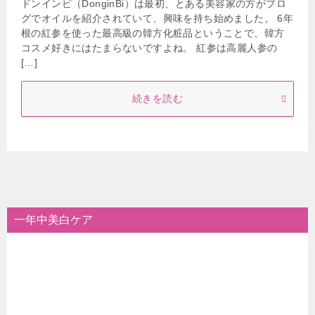
ドンインビ（DonginBi）は最初、とある美容家の方がブロ
グでオイルを紹介されていて、興味を持ち始めました。 6年
根の紅参を使った最高級の韓方化粧品ということで、韓方
コスメ好きにはたまらないですよね。 紅参は高麗人参の
[…]
続きを読む
一年中美白ケア