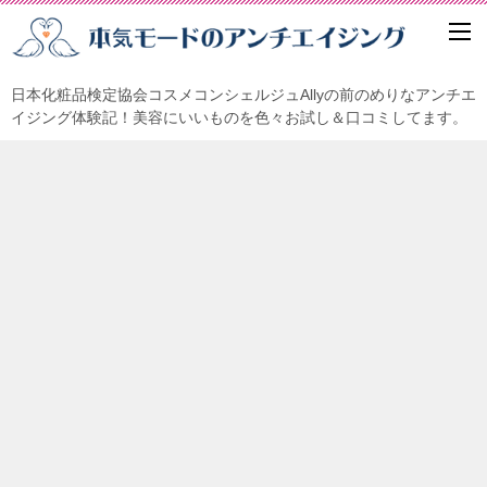
日本化粧品検定協会コスメコンシェルジュAllyの前のめりなアンチエ
イジング体験記！美容にいいものを色々お試し＆口コミしてます。