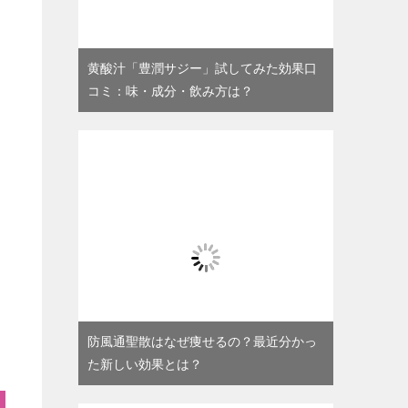
黄酸汁「豊潤サジー」試してみた効果口
コミ：味・成分・飲み方は？
防風通聖散はなぜ痩せるの？最近分かっ
た新しい効果とは？