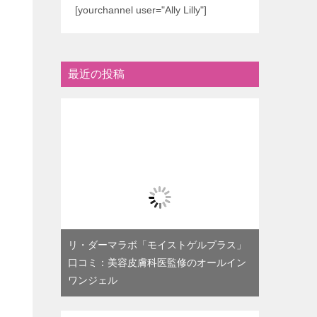
[yourchannel user="Ally Lilly"]
最近の投稿
リ・ダーマラボ「モイストゲルプラス」
口コミ：美容皮膚科医監修のオールイン
ワンジェル