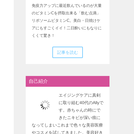
免疫力アップに最近飲んでいるのが大量
のビタミンCを摂取出来る「飲む点滴」
リポソームビタミンC。美白・日焼けケ
アにもすごくイイ！二日酔いにもなりに
くくて驚き！
記事を読む
自己紹介
エイジングケアに真剣
に取り組む40代のAllyで
す。赤ちゃんの時にで
きたニキビが深い痕に
なってしまいこれまで色々な美容医療
やコスメを試してきました。美容好き