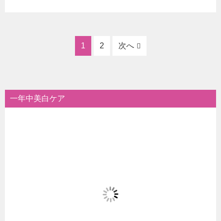
1
2
次へ
一年中美白ケア