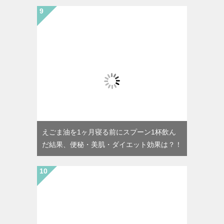
えごま油を1ヶ月寝る前にスプーン1杯飲ん
だ結果、便秘・美肌・ダイエット効果は？！