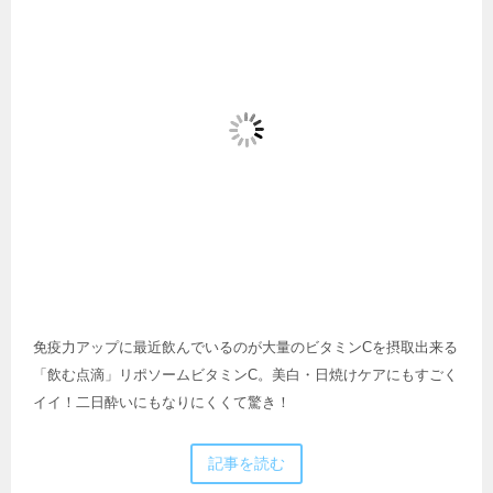
免疫力アップに最近飲んでいるのが大量のビタミンCを摂取出来る
「飲む点滴」リポソームビタミンC。美白・日焼けケアにもすごく
イイ！二日酔いにもなりにくくて驚き！
記事を読む