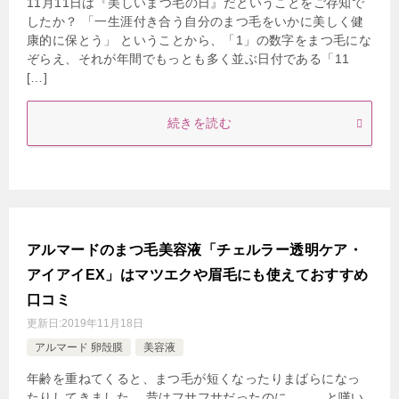
11月11日は『美しいまつ毛の日』だということをご存知で
したか？ 「一生涯付き合う自分のまつ毛をいかに美しく健
康的に保とう」 ということから、「1」の数字をまつ毛にな
ぞらえ、それが年間でもっとも多く並ぶ日付である「11
[…]
続きを読む
アルマードのまつ毛美容液「チェルラー透明ケア・
アイアイEX」はマツエクや眉毛にも使えておすすめ
口コミ
更新日:
2019年11月18日
アルマード 卵殻膜
美容液
年齢を重ねてくると、まつ毛が短くなったりまばらになっ
たりしてきました。 昔はフサフサだったのに。。。と嘆い