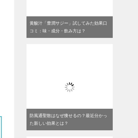
黄酸汁「豊潤サジー」試してみた効果口
コミ：味・成分・飲み方は？
防風通聖散はなぜ痩せるの？最近分かっ
た新しい効果とは？