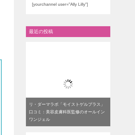
[yourchannel user="Ally Lilly"]
最近の投稿
リ・ダーマラボ「モイストゲルプラス」
口コミ：美容皮膚科医監修のオールイン
ワンジェル