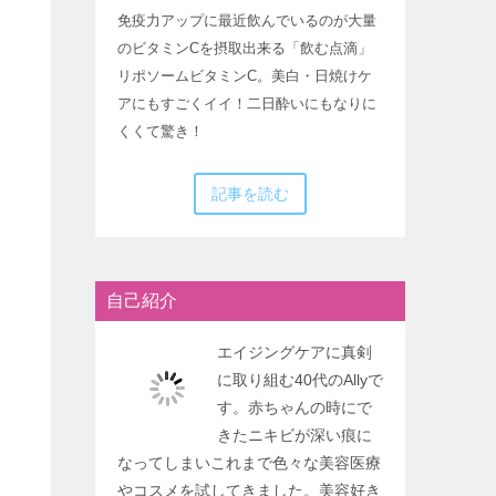
免疫力アップに最近飲んでいるのが大量
のビタミンCを摂取出来る「飲む点滴」
リポソームビタミンC。美白・日焼けケ
アにもすごくイイ！二日酔いにもなりに
くくて驚き！
記事を読む
自己紹介
エイジングケアに真剣
に取り組む40代のAllyで
す。赤ちゃんの時にで
きたニキビが深い痕に
なってしまいこれまで色々な美容医療
やコスメを試してきました。美容好き