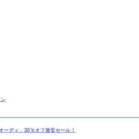
ョン
オーディ」30％オフ激安セール！