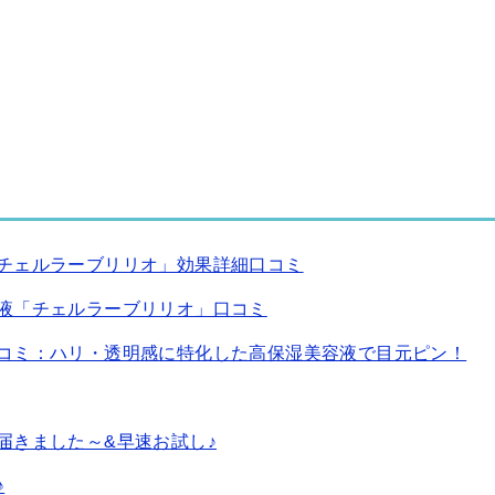
チェルラーブリリオ」効果詳細口コミ
液「チェルラーブリリオ」口コミ
コミ：ハリ・透明感に特化した高保湿美容液で目元ピン！
届きました～&早速お試し♪
♪