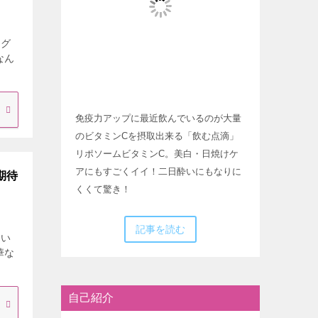
ング
なん
免疫力アップに最近飲んでいるのが大量
のビタミンCを摂取出来る「飲む点滴」
リポソームビタミンC。美白・日焼けケ
アにもすごくイイ！二日酔いにもなりに
期待
くくて驚き！
記事を読む
くい
華な
自己紹介