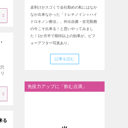
皮剥けがスゴくて会社勤めの私にはなか
なか出来なかった「トレチノイン＋ハイ
ドロキノン療法」。外出自粛・在宅勤務
の今こそ出来る！と思いやってみまし
た！1か月半で期待以上の効果が。ビフ
・
ォーアフター写真あり。
記事を読む
毛穴
シリ
免疫力アップに「飲む点滴」
来る