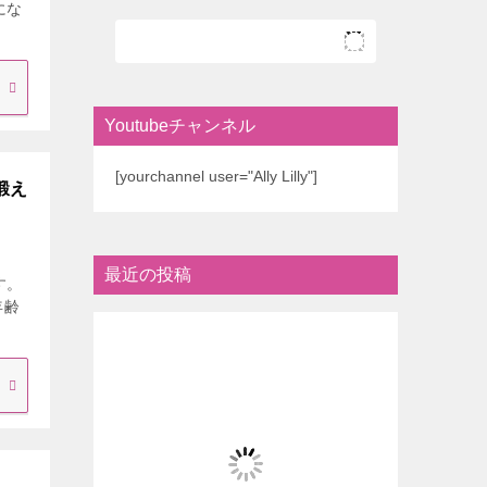
にな
Youtubeチャンネル
[yourchannel user="Ally Lilly"]
鍛え
最近の投稿
す。
年齢