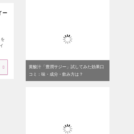
イー
力を
イ
黄酸汁「豊潤サジー」試してみた効果口
コミ：味・成分・飲み方は？