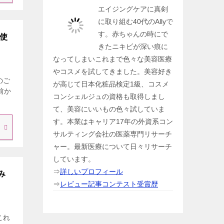
エイジングケアに真剣
に取り組む40代のAllyで
す。赤ちゃんの時にで
際使
きたニキビが深い痕に
なってしまいこれまで色々な美容医療
やコスメを試してきました。美容好き
のご
が高じて日本化粧品検定1級、コスメ
前か
コンシェルジュの資格も取得しまし
て、美容にいいもの色々試していま
す。本業はキャリア17年の外資系コン
サルティング会社の医薬専門リサーチ
ャー。最新医療について日々リサーチ
しています。
⇒
詳しいプロフィール
み
⇒
レビュー記事コンテスト受賞歴
これ