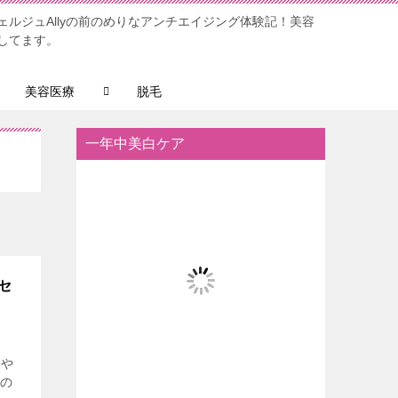
ルジュAllyの前のめりなアンチエイジング体験記！美容
してます。
美容医療
脱毛
一年中美白ケア
セ
健や
分の