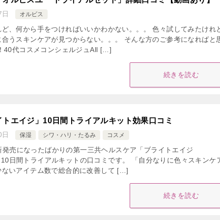
7日
オルビス
れど、何から手をつければいいかわかない。。。 色々試してみたけれ
に合うスキンケアが見つからない。。。 そんな方のご参考になればと
40代コスメコンシェルジュAll […]
続きを読む
イトエイジ」10日間トライアルキット効果口コミ
0日
保湿
シワ・ハリ・たるみ
コスメ
日に新発売になったばかりの第一三共ヘルスケア「ブライトエイジ
E）」10日間トライアルキットの口コミです。 「自分なりに色々スキンケ
ないアイテム数で総合的に改善して […]
続きを読む