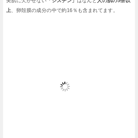
美肌に欠かせない
「シスチン」
はなんと
人の肌の5倍以
上
、卵殻膜の成分の中で約16％も含まれてます。