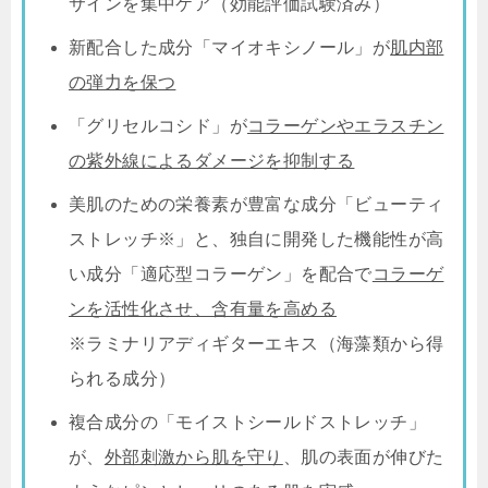
サインを集中ケア（効能評価試験済み）
新配合した成分「マイオキシノール」が
肌内部
の弾力を保つ
「グリセルコシド」が
コラーゲンやエラスチン
の紫外線によるダメージを抑制する
美肌のための栄養素が豊富な成分「ビューティ
ストレッチ※」と、独自に開発した機能性が高
い成分「適応型コラーゲン」を配合で
コラーゲ
ンを活性化させ、含有量を高める
※ラミナリアディギターエキス（海藻類から得
られる成分）
複合成分の「モイストシールドストレッチ」
が、
外部刺激から肌を守り
、肌の表面が伸びた