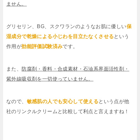
ません。
グリセリン、BG、スクワランのようなお肌に優しい
保
湿成分で乾燥による小じわを目立たなくさせる
という
作用が
効能評価試験済み
です。
また、
防腐剤・香料・合成素材・石油系界面活性剤・
紫外線吸収剤を一切使っていません。
なので、
敏感肌の人でも安心して使える
という点が他
社のリンクルクリームと比較して利点と言えますね！