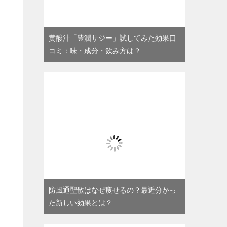
黄酸汁「豊潤サジー」試してみた効果口
コミ：味・成分・飲み方は？
防風通聖散はなぜ痩せるの？最近分かっ
た新しい効果とは？