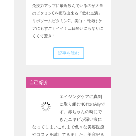
免疫力アップに最近飲んでいるのが大量
のビタミンCを摂取出来る「飲む点滴」
リポソームビタミンC。美白・日焼けケ
アにもすごくイイ！二日酔いにもなりに
くくて驚き！
記事を読む
自己紹介
エイジングケアに真剣
に取り組む40代のAllyで
す。赤ちゃんの時にで
きたニキビが深い痕に
なってしまいこれまで色々な美容医療
やコスメを試してきました。美容好き