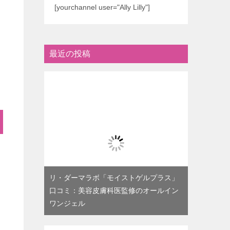
[yourchannel user="Ally Lilly"]
最近の投稿
リ・ダーマラボ「モイストゲルプラス」
口コミ：美容皮膚科医監修のオールイン
ワンジェル