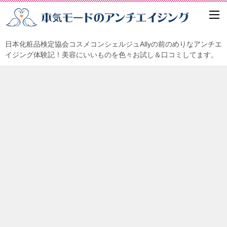
日本化粧品検定協会コスメコンシェルジュAllyの前のめりなアンチエ
イジング体験記！美容にいいものを色々お試し＆口コミしてます。