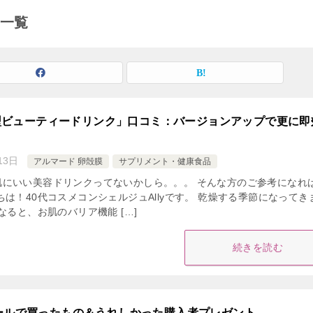
事一覧
I型ビューティードリンク」口コミ：バージョンアップで更に即
13日
アルマード 卵殻膜
サプリメント・健康食品
肌にいい美容ドリンクってないかしら。。。 そんな方のご参考になれ
ちは！40代コスメコンシェルジュAllyです。 乾燥する季節になってき
なると、お肌のバリア機能 […]
続きを読む
ールで買ったもの＆うれしかった購入者プレゼント