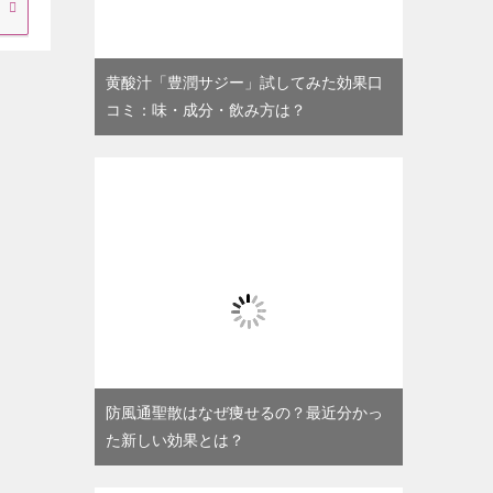
黄酸汁「豊潤サジー」試してみた効果口
コミ：味・成分・飲み方は？
防風通聖散はなぜ痩せるの？最近分かっ
た新しい効果とは？