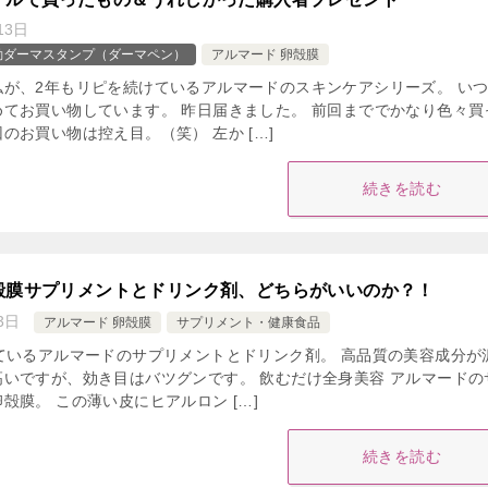
13日
動ダーマスタンプ（ダーマペン）
アルマード 卵殻膜
私が、2年もリピを続けているアルマードのスキンケアシリーズ。 い
てお買い物しています。 昨日届きました。 前回まででかなり色々買
のお買い物は控え目。（笑） 左か […]
続きを読む
殻膜サプリメントとドリンク剤、どちらがいいのか？！
3日
アルマード 卵殻膜
サプリメント・健康食品
ているアルマードのサプリメントとドリンク剤。 高品質の美容成分が
いですが、効き目はバツグンです。 飲むだけ全身美容 アルマードの
殻膜。 この薄い皮にヒアルロン […]
続きを読む