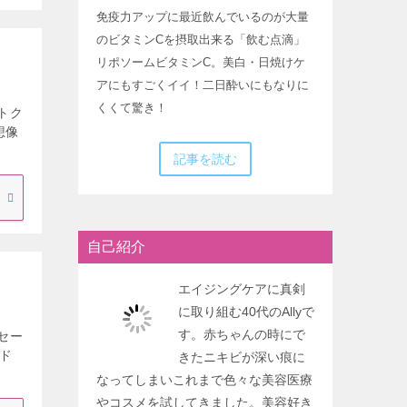
免疫力アップに最近飲んでいるのが大量
のビタミンCを摂取出来る「飲む点滴」
リポソームビタミンC。美白・日焼けケ
アにもすごくイイ！二日酔いにもなりに
くくて驚き！
トク
想像
記事を読む
自己紹介
エイジングケアに真剣
に取り組む40代のAllyで
す。赤ちゃんの時にで
セー
ド
きたニキビが深い痕に
なってしまいこれまで色々な美容医療
やコスメを試してきました。美容好き