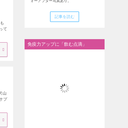
ォーアフター写真あり。
記事を読む
つも
って
免疫力アップに「飲む点滴」
沢山
サプ