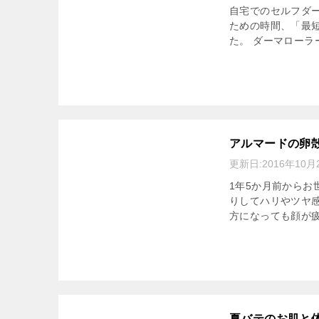
自宅でのセルフダー
ための時間、「最短
た。 ダーマローラ
アルマードの卵
更新日:
2016年10月
1年5か月前からお
りしてハリやツヤ
方になっても顔が疲
夏バテのお肌と体