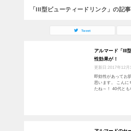
「III型ビューティードリンク」の記
Tweet
アルマード「II
性効果が！
更新日:
2017年12月
即効性があってお
思います。 こんに
たね～！ 40代とも
アルマードのセ