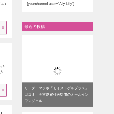
[yourchannel user="Ally Lilly"]
ムの
最近の投稿
っと
、夕
リ・ダーマラボ「モイストゲルプラス」
口コミ：美容皮膚科医監修のオールイン
ワンジェル
！