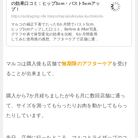
の効果口コミ：ヒップ3cm・バスト5cmアッ
プ！
https://antiaging-life.tokyo/maruko/kouka-kuchikomi-6months-later.html
マルコの補正下着でたった6か月間でバスト5cm、
ヒップ3cmアップした口コミ。Before & After写真、
グラフや表で体型変化の効果を比較、6か月間着用
してみた使用感の感想、アフターケアで店舗に通っ
た感想、店舗の雰囲気、勧誘は実際どうだったのか
など。
マルコは購入後も店舗で
無期限のアフターケア
を受け
ることが出来まして、
購入から7か月経ちましたが今も月に数回店舗に通っ
て、サイズを測ってもらったりお肉を動かしてもらっ
たりしています。
先日、店舗に行ったところ、マルコとライザップのコ