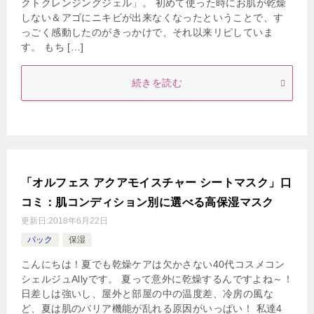
クトクレンジングジェル」。 初めて使った時にお肌が乾燥
しない＆アゴにニキビが出来なくなったということで、す
っごく感動したのがきっかけで、それ以来リピしていま
す。 もち […]
続きを読む
「オルフェス アクアモイスチャー シートマスク」口
コミ：肌コンディション別に選べる高保湿マスク
更新日:
2018年6月22日
パック
保湿
こんにちは！夏でも乾燥ケアは欠かさない40代コスメコン
シェルジュAllyです。 夏って意外に乾燥するんですよね～！
日差しは強いし、屋外と部屋の中の温度差、冷房の風な
ど、夏は肌のバリア機能が乱れる原因がいっぱい！ 私達4