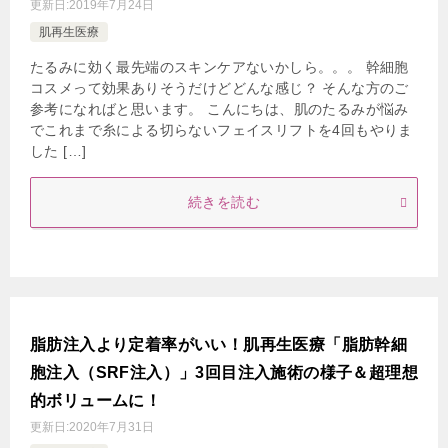
更新日:
2019年7月24日
肌再生医療
たるみに効く最先端のスキンケアないかしら。。。 幹細胞
コスメって効果ありそうだけどどんな感じ？ そんな方のご
参考になればと思います。 こんにちは、肌のたるみが悩み
でこれまで糸による切らないフェイスリフトを4回もやりま
した […]
続きを読む
脂肪注入より定着率がいい！肌再生医療「脂肪幹細
胞注入（SRF注入）」3回目注入施術の様子＆超理想
的ボリュームに！
更新日:
2020年7月31日