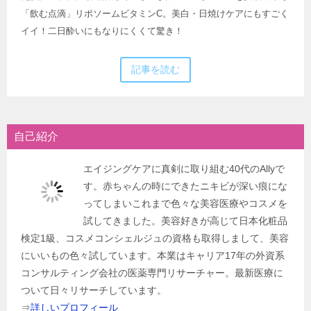
「飲む点滴」リポソームビタミンC。美白・日焼けケアにもすごく
イイ！二日酔いにもなりにくくて驚き！
記事を読む
自己紹介
エイジングケアに真剣に取り組む40代のAllyで
す。赤ちゃんの時にできたニキビが深い痕にな
ってしまいこれまで色々な美容医療やコスメを
試してきました。美容好きが高じて日本化粧品
検定1級、コスメコンシェルジュの資格も取得しまして、美容
にいいもの色々試しています。本業はキャリア17年の外資系
コンサルティング会社の医薬専門リサーチャー。最新医療に
ついて日々リサーチしています。
⇒
詳しいプロフィール