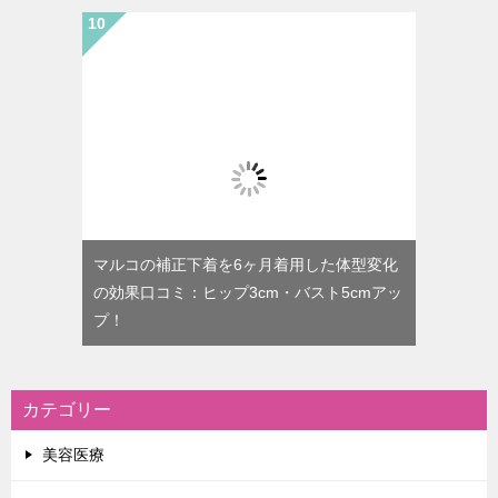
マルコの補正下着を6ヶ月着用した体型変化
の効果口コミ：ヒップ3cm・バスト5cmアッ
プ！
カテゴリー
美容医療