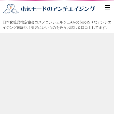
日本化粧品検定協会コスメコンシェルジュAllyの前のめりなアンチエ
イジング体験記！美容にいいものを色々お試し＆口コミしてます。