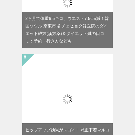
2ヶ月で体重6.5キロ、ウエスト7.5cm減！韓
国ソウル 京東市場 チェヒョク韓医院のダイ
エット韓方(漢方薬)＆ダイエット鍼の口コ
ミ：予約・行き方なども
ヒップアップ効果がスゴイ！補正下着マルコ