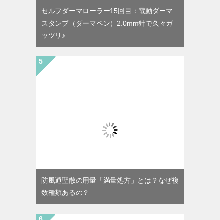
セルフダーマローラー15回目：電動ダーマ
スタンプ（ダーマペン）2.0mm針で久々ガ
ッツリ♪
防風通聖散の用量「満量処方」とは？なぜ複
数種類あるの？