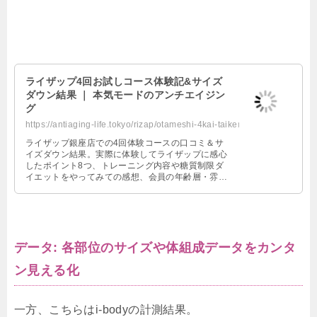
ライザップ4回お試しコース体験記&サイズ
ダウン結果 ｜ 本気モードのアンチエイジン
グ
https://antiaging-life.tokyo/rizap/otameshi-4kai-taikenki.html
ライザップ銀座店での4回体験コースの口コミ＆サ
イズダウン結果。実際に体験してライザップに感心
したポイント8つ、トレーニング内容や糖質制限ダ
イエットをやってみての感想、会員の年齢層・雰囲
気、店舗内の雰囲気やアメニティ、シャワーなどの
設備など。費用対効果はある
データ: 各部位のサイズや体組成データをカンタ
ン見える化
一方、こちらはi-bodyの計測結果。