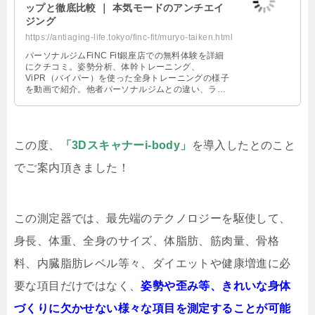
ップと徹底比較 ｜ 本気モードのアンチエイ
ジング
https://antiaging-life.tokyo/finc-fit/muryo-taiken.html
パーソナルジムFiNC Fit銀座店での無料体験を詳細
にクチコミ。姿勢分析、体幹トレーニング、
ViPR（バイパー）を使った全身トレーニングの様子
を動画で紹介。他者パーソナルジムとの違い、ライ
ザップと徹底比較。特長、料金、コースの内容をど
こよりも詳しく解説。
この度、
「3Dスキャナーi-body」
を導入したとのこと
でご案内頂きました！
この測定器では、最先端のテクノロジーを駆使して、
身長、体重、全身のサイズ、体脂肪、筋肉量、骨格
料、内臓脂肪レベル等々、ダイエットや健康増進に必
要な項目だけではなく、
姿勢や歪み等、きれいな身体
づくりに欠かせない様々な項目を測定することが可能