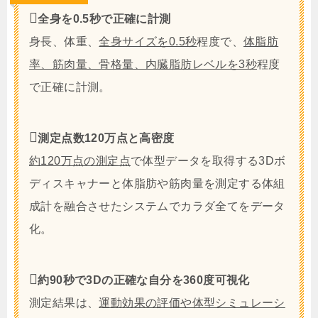
全身を0.5秒で正確に計測
身長、体重、
全身サイズを0.5秒
程度で、
体脂肪
率、筋肉量、骨格量、内臓脂肪レベルを3秒
程度
で正確に計測。
測定点数120万点と高密度
約120万点の測定点
で体型データを取得する3Dボ
ディスキャナーと体脂肪や筋肉量を測定する体組
成計を融合させたシステムでカラダ全てをデータ
化。
約90秒で3Dの正確な自分を360度可視化
測定結果は、
運動効果の評価や体型シミュレーシ