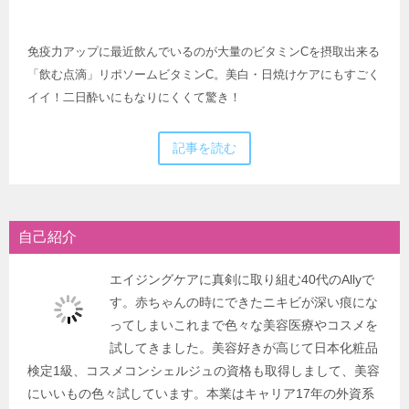
免疫力アップに最近飲んでいるのが大量のビタミンCを摂取出来る
「飲む点滴」リポソームビタミンC。美白・日焼けケアにもすごく
イイ！二日酔いにもなりにくくて驚き！
記事を読む
自己紹介
エイジングケアに真剣に取り組む40代のAllyで
す。赤ちゃんの時にできたニキビが深い痕にな
ってしまいこれまで色々な美容医療やコスメを
試してきました。美容好きが高じて日本化粧品
検定1級、コスメコンシェルジュの資格も取得しまして、美容
にいいもの色々試しています。本業はキャリア17年の外資系