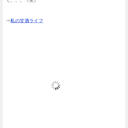
で。。。（笑）
⇒
私の甘酒ライフ