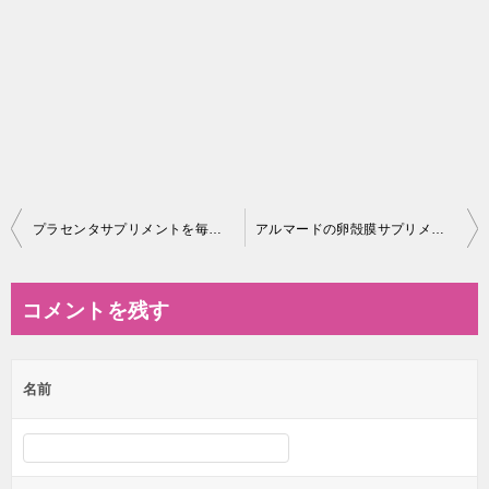
投
プラセンタサプリメントを毎日継続して摂ると注射並みの効果が！「DHC 純粋 生プラセンタ」1ヶ月試してみました
アルマードの卵殻膜サプリメントとドリンク剤、どちらがいいのか？！
稿
ナ
コメントを残す
ビ
ゲ
名前
ー
シ
ョ