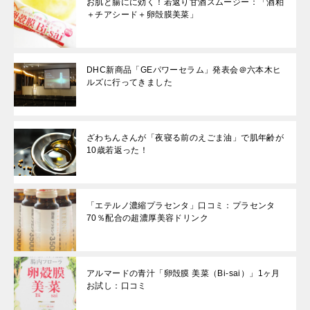
お肌と腸にに効く！若返り甘酒スムージー：「酒粕
＋チアシード＋卵殻膜美菜」
DHC新商品「GEパワーセラム」発表会＠六本木ヒ
ルズに行ってきました
ざわちんさんが「夜寝る前のえごま油」で肌年齢が
10歳若返った！
「エテルノ濃縮プラセンタ」口コミ：プラセンタ
70％配合の超濃厚美容ドリンク
アルマードの青汁「卵殻膜 美菜（Bi-sai）」1ヶ月
お試し：口コミ