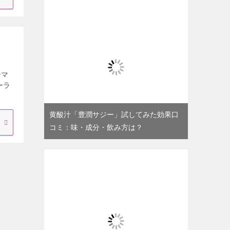
ーマ
ーラ
黄酸汁「豊潤サジー」試してみた効果口
コミ：味・成分・飲み方は？