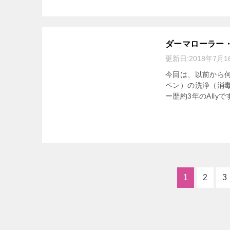
ダーマローラー
更新日:
2018年7月1
今回は、以前から
ペン）の洗浄（消
ー歴約3年のAlly
1
2
3