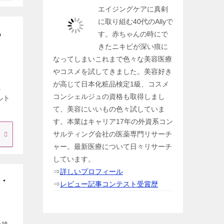
エイジングケアに真剣
に取り組む40代のAllyで
あ
す。赤ちゃんの時にで
きたニキビが深い痕に
なってしまいこれまで色々な美容医療
やコスメを試してきました。美容好き
が高じて日本化粧品検定1級、コスメ
し
コンシェルジュの資格も取得しまし
ルト
て、美容にいいもの色々試していま
す。本業はキャリア17年の外資系コン
サルティング会社の医薬専門リサーチ
ャー。最新医療について日々リサーチ
しています。
⇒
詳しいプロフィール
事・
⇒
レビュー記事コンテスト受賞歴