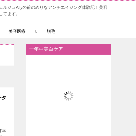
ルジュAllyの前のめりなアンチエイジング体験記！美容
してます。
美容医療
脱毛
一年中美白ケア
チタ
ば幸