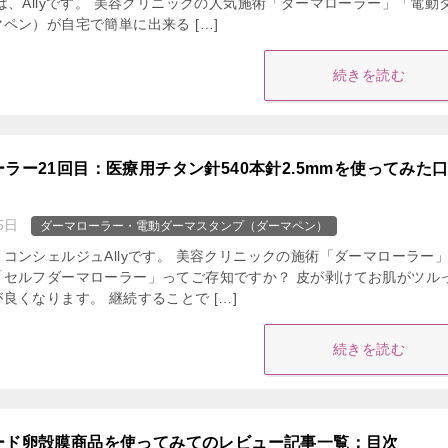
は、Allyです。 美容クリニックの人気施術「ダーマローラー」「電動
ペン）が自宅で簡単に出来る […]
続きを読む
ラー21回目：医療用チタン針540本針2.5mmを使ってみた
5日
ダーマローラー・電動ダーマスタンプ（ダーマペン）
コンシェルジュAllyです。 美容クリニックの施術「ダーマローラー
「セルフダーマローラー」ってご存知ですか？ 皮が剥けてお肌がツル
良くなります。 継続することで […]
続きを読む
ード卵殻膜商品を使ってみてのレビュー記事一覧：目次