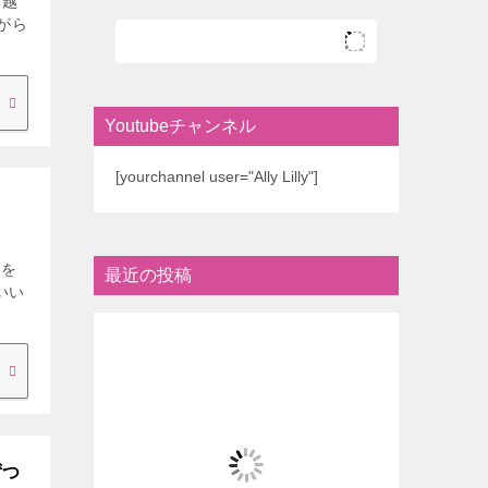
お越
がら
Youtubeチャンネル
[yourchannel user="Ally Lilly"]
」を
最近の投稿
いい
ずつ