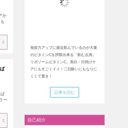
アか
ても
免疫力アップに最近飲んでいるのが大量
のビタミンCを摂取出来る「飲む点滴」
リポソームビタミンC。美白・日焼けケ
えば
アにもすごくイイ！二日酔いにもなりに
くくて驚き！
記事を読む
れば
ラー
自己紹介