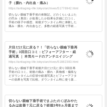
子（腫れ・内出血・痛み）
https://antiaging-life.tokyo/archives/51776942.html
切らない眼瞼下垂手術の体験記。どのくらいまぶた
の凹み（奥目）が改善したか効果を詳細に口コミ。
手術の様子や感想、術後ダウンタイム時に体験した
痛み・腫れ・内出血など。多数の経過写真で手術5
か月後までの様子を掲載。美容クリニックの眼瞼下
垂手術の価格比較表も。
片目だけ元に戻る？！「切らない眼瞼下垂再
手術」3回目口コミ：ビフォーアフター・経
過写真 ｜ 本気モードのアンチエイジング
https://antiaging-life.tokyo/archives/51882383.html
切らない眼瞼下垂手術後片目だけ元に戻り3回目再
手術の口コミ。術後の痛み・腫れ・異物感・傷痕な
どダウンタイムの症状や経過写真とビフォーアフタ
ーの効果を写真で比較。ダウンタイム時に使う薬で
のケアや眼瞼下垂のチェックリストも掲載。
切らない眼瞼下垂手術でまぶたのくぼみやた
るみは改善？元に戻る？術後3年8ヵ月後まで